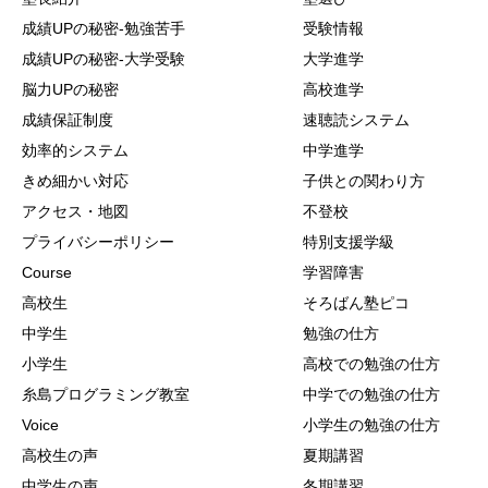
成績UPの秘密-勉強苦手
受験情報
成績UPの秘密-大学受験
大学進学
脳力UPの秘密
高校進学
成績保証制度
速聴読システム
効率的システム
中学進学
きめ細かい対応
子供との関わり方
アクセス・地図
不登校
プライバシーポリシー
特別支援学級
Course
学習障害
高校生
そろばん塾ピコ
中学生
勉強の仕方
小学生
高校での勉強の仕方
糸島プログラミング教室
中学での勉強の仕方
Voice
小学生の勉強の仕方
高校生の声
夏期講習
中学生の声
冬期講習