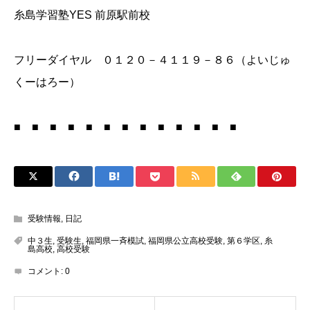
糸島学習塾YES 前原駅前校
フリーダイヤル ０１２０－４１１９－８６（よいじゅ
くーはろー）
■ ■ ■ ■ ■ ■ ■ ■ ■ ■ ■ ■ ■
受験情報
,
日記
中３生
,
受験生
,
福岡県一斉模試
,
福岡県公立高校受験
,
第６学区
,
糸
島高校
,
高校受験
コメント:
0