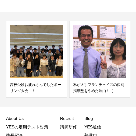
たボー
私が大手フランチャイズの個別
慶応義塾大学総合政策学部に
指導塾をやめた理由！（...
学4年生から通っている...
About Us
Recruit
Blog
YESの定期テスト対策
講師研修
YES通信
塾長紹介
塾選び