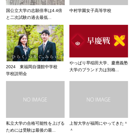
国公立大学の志願倍率は4.4倍
中村学園女子高等学校
と二次試験の過去最低...
やっぱり早稲田大学、慶應義塾
2024 東福岡自彊館中学校
大学のブランド力は別格...
学校説明会
私立大学の合格可能性を上げる
上智大学が福岡にやってきた＾
ためには受験は最後の最...
＾