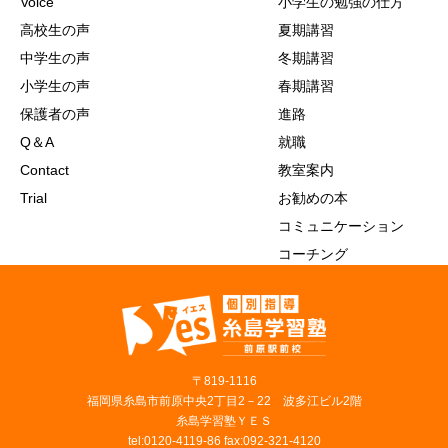
Voice
小学生の勉強の仕方
高校生の声
夏期講習
中学生の声
冬期講習
小学生の声
春期講習
保護者の声
進路
Q＆A
就職
Contact
教室案内
Trial
お勧めの本
コミュニケーション
コーチング
〒819‐1116
福岡県糸島市前原中央2丁目2－22 波多江ビル2階
糸島学習塾ＹＥＳ
tel:0120-4119-86 fax:092-321-4120