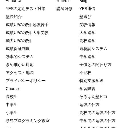
About Us
Recruit
Blog
YESの定期テスト対策
講師研修
YES通信
塾長紹介
塾選び
成績UPの秘密-勉強苦手
受験情報
成績UPの秘密-大学受験
大学進学
脳力UPの秘密
高校進学
成績保証制度
速聴読システム
効率的システム
中学進学
きめ細かい対応
子供との関わり方
アクセス・地図
不登校
プライバシーポリシー
特別支援学級
Course
学習障害
高校生
そろばん塾ピコ
中学生
勉強の仕方
小学生
高校での勉強の仕方
糸島プログラミング教室
中学での勉強の仕方