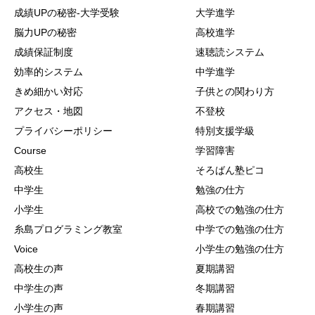
成績UPの秘密-大学受験
大学進学
脳力UPの秘密
高校進学
成績保証制度
速聴読システム
効率的システム
中学進学
きめ細かい対応
子供との関わり方
アクセス・地図
不登校
プライバシーポリシー
特別支援学級
Course
学習障害
高校生
そろばん塾ピコ
中学生
勉強の仕方
小学生
高校での勉強の仕方
糸島プログラミング教室
中学での勉強の仕方
Voice
小学生の勉強の仕方
高校生の声
夏期講習
中学生の声
冬期講習
小学生の声
春期講習