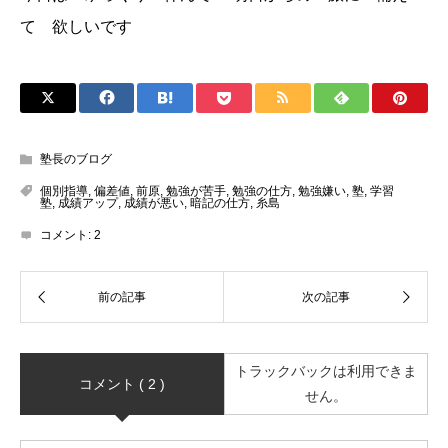
て 欲しいです
塾長のブログ
個別指導
,
偏差値
,
前原
,
勉強が苦手
,
勉強の仕方
,
勉強嫌い
,
塾
,
学習
塾
,
成績アップ
,
成績が悪い
,
暗記の仕方
,
糸島
コメント:
2
トラックバックは利用できま
コメント ( 2 )
せん。