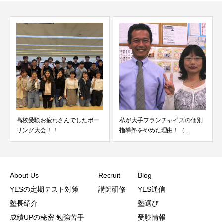
ー
私が大手フランチャイズの個別
読解力を伸ばしたいお子様に最
指導塾をやめた理由！（...
適な武器が速聴読です
About Us
Recruit
Blog
YESの定期テスト対策
講師研修
YES通信
塾長紹介
塾選び
成績UPの秘密-勉強苦手
受験情報