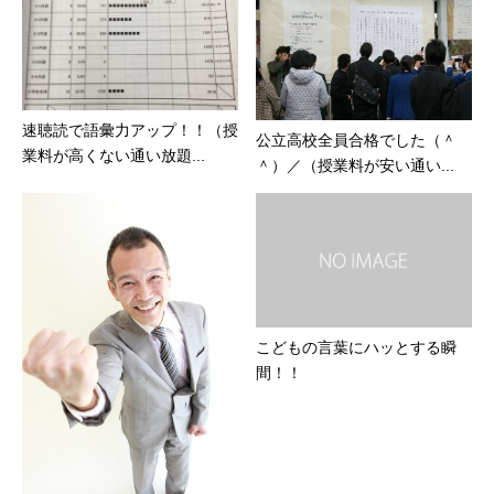
速聴読で語彙力アップ！！（授
公立高校全員合格でした（＾
業料が高くない通い放題...
＾）／（授業料が安い通い...
こどもの言葉にハッとする瞬
間！！