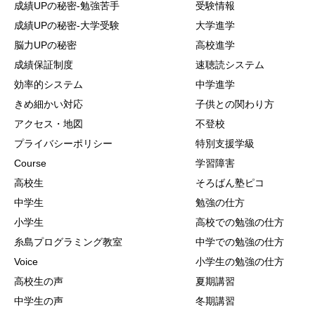
成績UPの秘密-勉強苦手
受験情報
成績UPの秘密-大学受験
大学進学
脳力UPの秘密
高校進学
成績保証制度
速聴読システム
効率的システム
中学進学
きめ細かい対応
子供との関わり方
アクセス・地図
不登校
プライバシーポリシー
特別支援学級
Course
学習障害
高校生
そろばん塾ピコ
中学生
勉強の仕方
小学生
高校での勉強の仕方
糸島プログラミング教室
中学での勉強の仕方
Voice
小学生の勉強の仕方
高校生の声
夏期講習
中学生の声
冬期講習