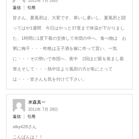
2011年 7月 28日
返信
引用
皆さん、夏風邪は、大変です、寒いし暑いし、夏風邪と闘
ってはや1週間 今日はやっと37度まで体温が下がりまし
た、1時間に1度下着の交換して布団の中へ、食べ物は お
粥に梅干・・・昨晩は玉子酒を嫁に作って貰い、一気
に・・・その勢いで布団へ、夜中 2回ほど眼を覚まし着
替えそして・・・熱中症より風邪の方が私にとって
は・・・皆さんも気を付けて下さい。
米森真一
2011年 7月 29日
返信
引用
stky428さん
こんばんは！！