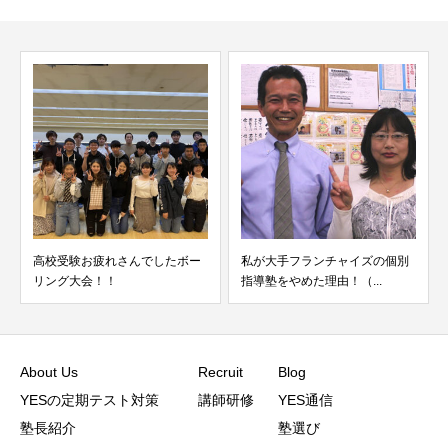
れさんでしたボー
私が大手フランチャイズの個別
国語の偏差値が２
！
指導塾をやめた理由！（...
アップしました＾＾（
About Us
Recruit
Blog
YESの定期テスト対策
講師研修
YES通信
塾長紹介
塾選び