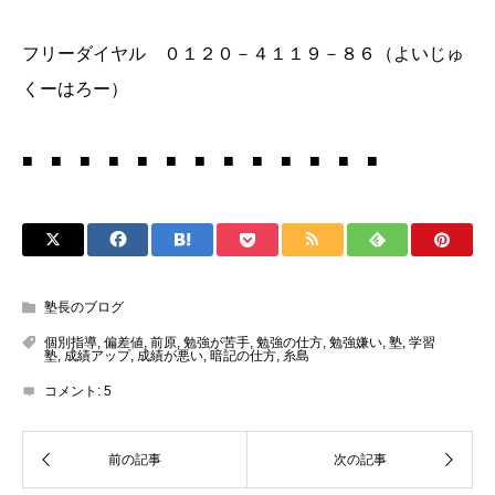
フリーダイヤル ０１２０－４１１９－８６（よいじゅ
くーはろー）
■ ■ ■ ■ ■ ■ ■ ■ ■ ■ ■ ■ ■
塾長のブログ
個別指導
,
偏差値
,
前原
,
勉強が苦手
,
勉強の仕方
,
勉強嫌い
,
塾
,
学習
塾
,
成績アップ
,
成績が悪い
,
暗記の仕方
,
糸島
コメント:
5