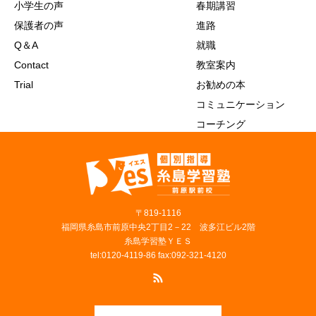
小学生の声
春期講習
保護者の声
進路
Q＆A
就職
Contact
教室案内
Trial
お勧めの本
コミュニケーション
コーチング
〒819‐1116
福岡県糸島市前原中央2丁目2－22 波多江ビル2階
糸島学習塾ＹＥＳ
tel:0120-4119-86 fax:092-321-4120