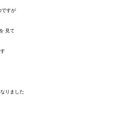
のですが
を 見て
です
になりました