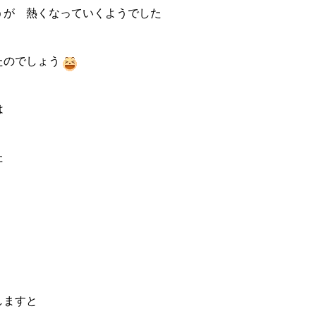
うが 熱くなっていくようでした
たのでしょう
は
た
しますと