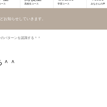
コース
高校生コース
学習コース
みなさんの声
どお知らせしていきます。
分のパターンを認識する＾＾
る＾＾