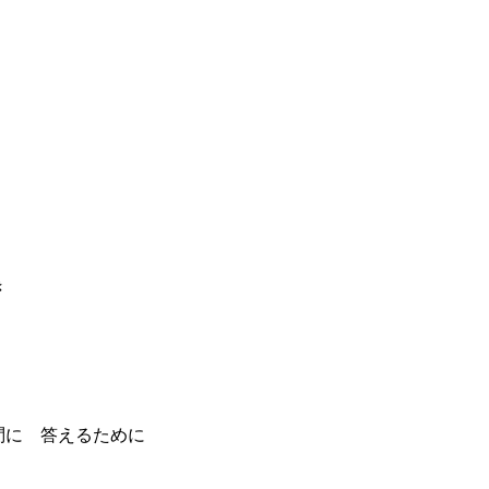
き
問に 答えるために