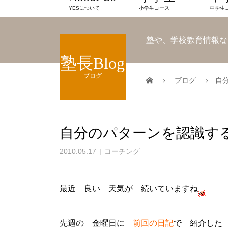
YESについて
小学生コース
中学生
塾や、学校教育情報な
塾長Blog
ブログ
ブログ
自
自分のパターンを認識す
2010.05.17
コーチング
最近 良い 天気が 続いていますね
先週の 金曜日に
前回の日記
で 紹介した