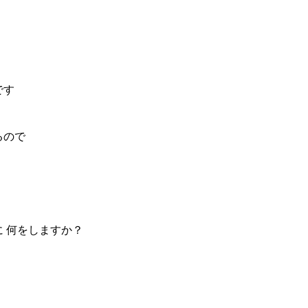
です
るので
に 何をしますか？