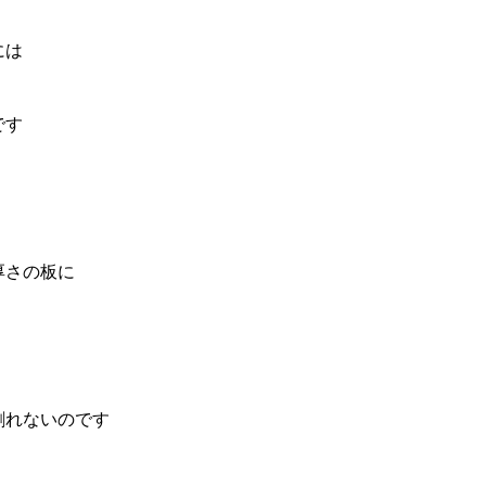
には
です
厚さの板に
割れないのです