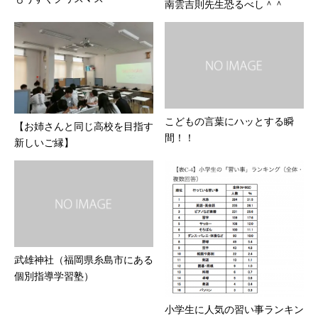
南雲吉則先生恐るべし＾＾
こどもの言葉にハッとする瞬
【お姉さんと同じ高校を目指す
間！！
新しいご縁】
武雄神社（福岡県糸島市にある
個別指導学習塾）
小学生に人気の習い事ランキン