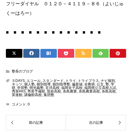
フリーダイヤル ０１２０－４１１９－８６（よいじゅ
くーはろー）
■ ■ ■ ■ ■ ■ ■ ■ ■ ■ ■ ■ ■
塾長のブログ
５DAYS
,
エコール
,
スタンダード
,
トライ
,
トライプラス
,
ナビ個別
,
ネッツ
,
個人塾
,
個別指導
,
個別指導塾
,
偏差値
,
全教研
,
公文
,
塾
,
学
研
,
学習塾
,
明光義塾
,
玄洋高校
,
福岡女子高校
,
福岡県公立高校入試
,
秀英PAS
,
秀英予備校
,
筑前高校
,
糸島農業
,
糸島農業高校
,
糸島高校
,
英進館
,
講倫館高校
,
集団塾
コメント:
0