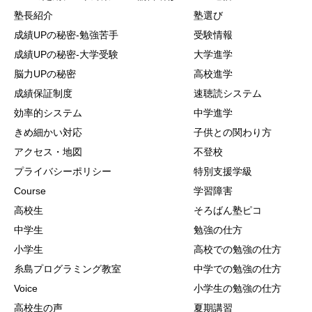
塾長紹介
塾選び
成績UPの秘密-勉強苦手
受験情報
成績UPの秘密-大学受験
大学進学
脳力UPの秘密
高校進学
成績保証制度
速聴読システム
効率的システム
中学進学
きめ細かい対応
子供との関わり方
アクセス・地図
不登校
プライバシーポリシー
特別支援学級
Course
学習障害
高校生
そろばん塾ピコ
中学生
勉強の仕方
小学生
高校での勉強の仕方
糸島プログラミング教室
中学での勉強の仕方
Voice
小学生の勉強の仕方
高校生の声
夏期講習