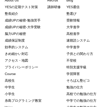
About Us
Recruit
Blog
YESの定期テスト対策
講師研修
YES通信
塾長紹介
塾選び
成績UPの秘密-勉強苦手
受験情報
成績UPの秘密-大学受験
大学進学
脳力UPの秘密
高校進学
成績保証制度
速聴読システム
効率的システム
中学進学
きめ細かい対応
子供との関わり方
アクセス・地図
不登校
プライバシーポリシー
特別支援学級
Course
学習障害
高校生
そろばん塾ピコ
中学生
勉強の仕方
小学生
高校での勉強の仕方
糸島プログラミング教室
中学での勉強の仕方