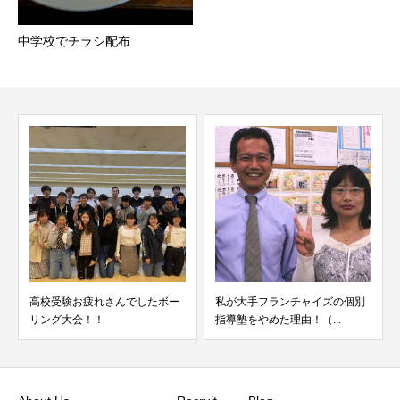
中学校でチラシ配布
したボー
私が大手フランチャイズの個別
国語の偏差値が２５から５６
指導塾をやめた理由！（...
アップしました＾＾（授...