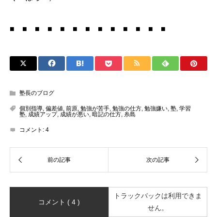
■ ■ ■ ■ ■ ■ ■ ■ ■ ■ ■ ■ ■
塾長のブログ
個別指導
,
偏差値
,
前原
,
勉強が苦手
,
勉強の仕方
,
勉強嫌い
,
塾
,
学習
塾
,
成績アップ
,
成績が悪い
,
暗記の仕方
,
糸島
コメント:
4
トラックバックは利用できま
コメント ( 4 )
せん。