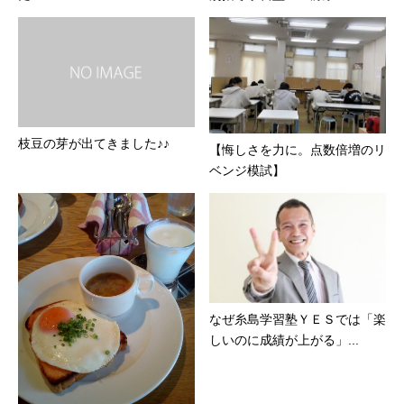
枝豆の芽が出てきました♪♪
【悔しさを力に。点数倍増のリ
ベンジ模試】
なぜ糸島学習塾ＹＥＳでは「楽
しいのに成績が上がる」...