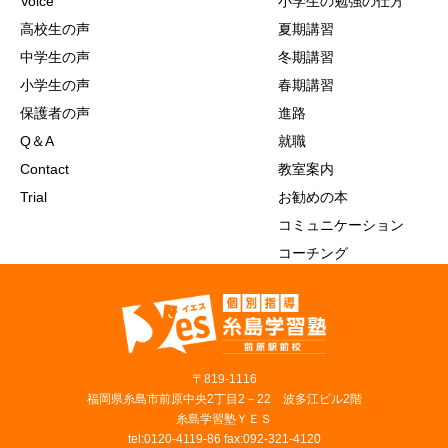
Voice
小学生の勉強の仕方
高校生の声
夏期講習
中学生の声
冬期講習
小学生の声
春期講習
保護者の声
進路
Q＆A
就職
Contact
教室案内
Trial
お勧めの本
コミュニケーション
コーチング
〒819‐1116
福岡県糸島市前原中央2丁目2－22 波多江ビル2階
糸島学習塾ＹＥＳ
tel:0120-4119-86 fax:092-321-4120