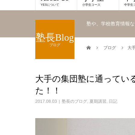
YESについて
小学生コース
中学生
塾や、学校教育情報な
塾長Blog
ブログ
ブログ
大
大手の集団塾に通ってい
た！！
2017.08.03
塾長のブログ
,
夏期講習
,
日記