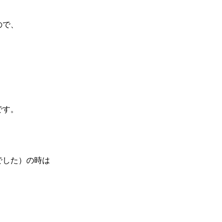
ので、
です。
でした）の時は