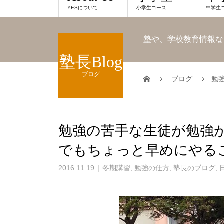
YESについて
小学生コース
中学生
塾や、学校教育情報な
塾長Blog
ブログ
ブログ
勉
勉強の苦手な生徒が勉強
でもちょっと早めにやる
2016.11.19
冬期講習
,
勉強の仕方
,
塾長のブログ
,