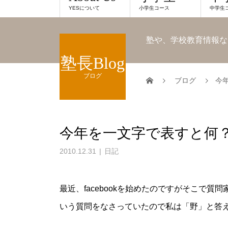
YESについて
小学生コース
中学生
塾や、学校教育情報な
塾長Blog
ブログ
ブログ
今
今年を一文字で表すと何
2010.12.31
日記
最近、facebookを始めたのですがそこで
いう質問をなさっていたので私は「野」と答