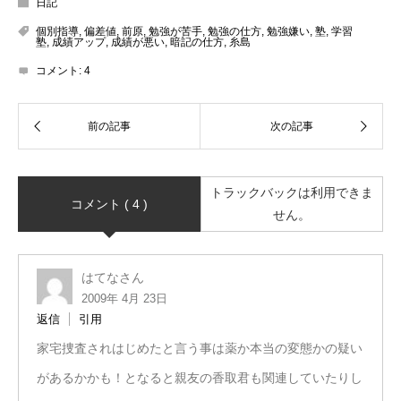
日記
個別指導
,
偏差値
,
前原
,
勉強が苦手
,
勉強の仕方
,
勉強嫌い
,
塾
,
学習
塾
,
成績アップ
,
成績が悪い
,
暗記の仕方
,
糸島
コメント:
4
トラックバックは利用できま
コメント ( 4 )
せん。
はてなさん
2009年 4月 23日
返信
引用
家宅捜査されはじめたと言う事は薬か本当の変態かの疑い
があるかかも！となると親友の香取君も関連していたりし