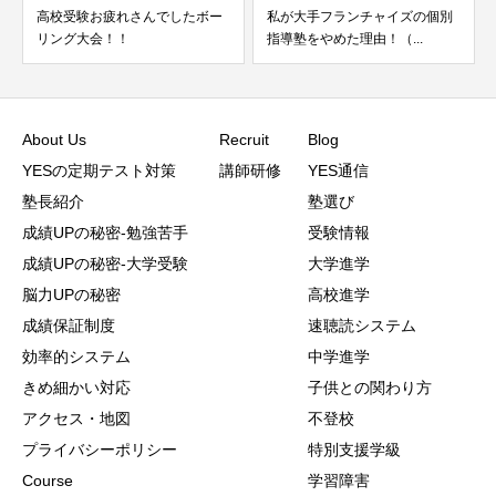
ー
私が大手フランチャイズの個別
読解力を伸ばしたいお子様に最
指導塾をやめた理由！（...
適な武器が速聴読です
About Us
Recruit
Blog
YESの定期テスト対策
講師研修
YES通信
塾長紹介
塾選び
成績UPの秘密-勉強苦手
受験情報
成績UPの秘密-大学受験
大学進学
脳力UPの秘密
高校進学
成績保証制度
速聴読システム
効率的システム
中学進学
きめ細かい対応
子供との関わり方
アクセス・地図
不登校
プライバシーポリシー
特別支援学級
Course
学習障害