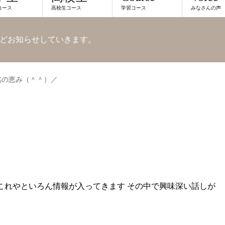
コース
高校生コース
学習コース
みなさんの声
どお知らせしていきます。
然の恵み（＾＾）／
これやといろん情報が入ってきます その中で興味深い話しが