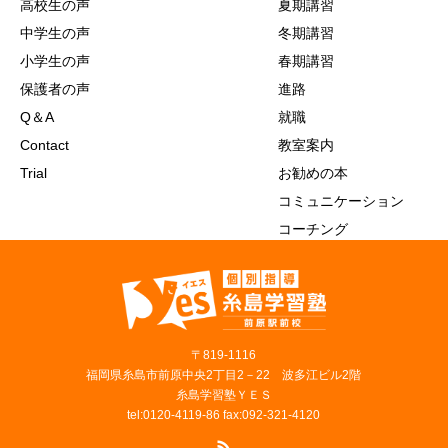
高校生の声
夏期講習
中学生の声
冬期講習
小学生の声
春期講習
保護者の声
進路
Q＆A
就職
Contact
教室案内
Trial
お勧めの本
コミュニケーション
コーチング
〒819‐1116
福岡県糸島市前原中央2丁目2－22 波多江ビル2階
糸島学習塾ＹＥＳ
tel:0120-4119-86 fax:092-321-4120