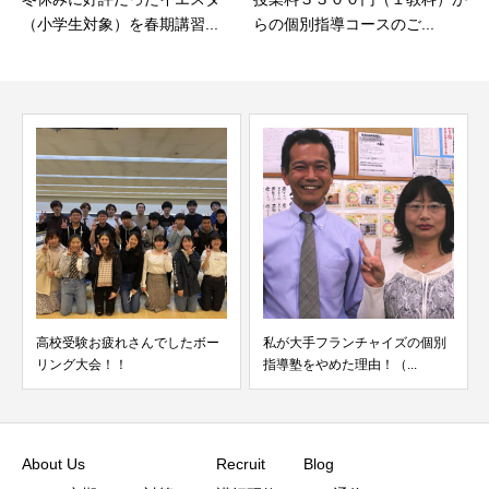
（小学生対象）を春期講習...
らの個別指導コースのご...
験お疲れさんでしたボー
私が大手フランチャイズの個別
読解力を伸ば
大会！！
指導塾をやめた理由！（...
適な武器が速
About Us
Recruit
Blog