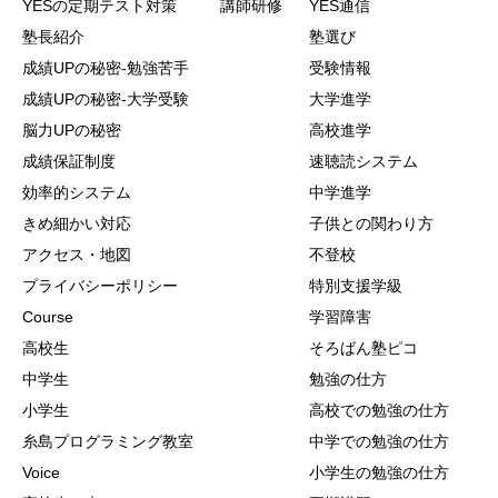
YESの定期テスト対策
講師研修
YES通信
塾長紹介
塾選び
成績UPの秘密-勉強苦手
受験情報
成績UPの秘密-大学受験
大学進学
脳力UPの秘密
高校進学
成績保証制度
速聴読システム
効率的システム
中学進学
きめ細かい対応
子供との関わり方
アクセス・地図
不登校
プライバシーポリシー
特別支援学級
Course
学習障害
高校生
そろばん塾ピコ
中学生
勉強の仕方
小学生
高校での勉強の仕方
糸島プログラミング教室
中学での勉強の仕方
Voice
小学生の勉強の仕方