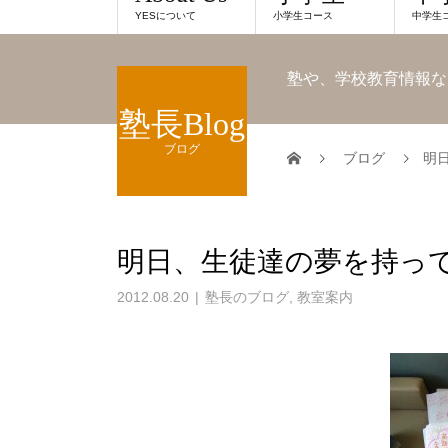
YESについて
小学生コース
中学生
塾や、学校教育情報な
塾長Blog
ブログ
ブログ
明
明日、生徒達の夢を持っ
2012.08.20
塾長のブログ
,
教室案内