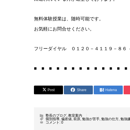
無料体験授業は、随時可能です。
お気軽にお問合せください。
フリーダイヤル ０１２０－４１１９－８６
■ ■ ■ ■ ■ ■ ■ ■ ■ ■ ■ ■ ■
Post
Share
Hatena
塾長のブログ
,
教室案内
個別指導
,
偏差値
,
前原
,
勉強が苦手
,
勉強の仕方
,
勉強
コメント:
0