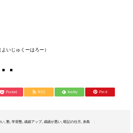
（よいじゅくーはろー）
 ■ ■
Pocket
RSS
feedly
Pin it
嫌い
,
塾
,
学習塾
,
成績アップ
,
成績が悪い
,
暗記の仕方
,
糸島