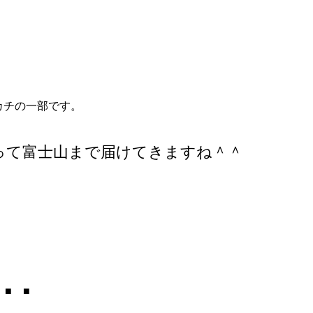
カチの一部です。
って富士山まで届けてきますね＾＾
 ■ ■