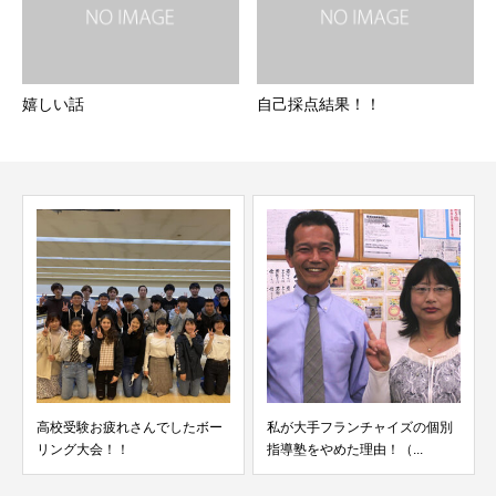
嬉しい話
自己採点結果！！
んでしたボー
私が大手フランチャイズの個別
慶応義塾大学総合政策
指導塾をやめた理由！（...
学4年生から通っている..