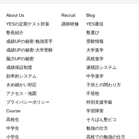
About Us
Recruit
Blog
YESの定期テスト対策
講師研修
YES通信
塾長紹介
塾選び
成績UPの秘密-勉強苦手
受験情報
成績UPの秘密-大学受験
大学進学
脳力UPの秘密
高校進学
成績保証制度
速聴読システム
効率的システム
中学進学
きめ細かい対応
子供との関わり方
アクセス・地図
不登校
プライバシーポリシー
特別支援学級
Course
学習障害
高校生
そろばん塾ピコ
中学生
勉強の仕方
小学生
高校での勉強の仕方