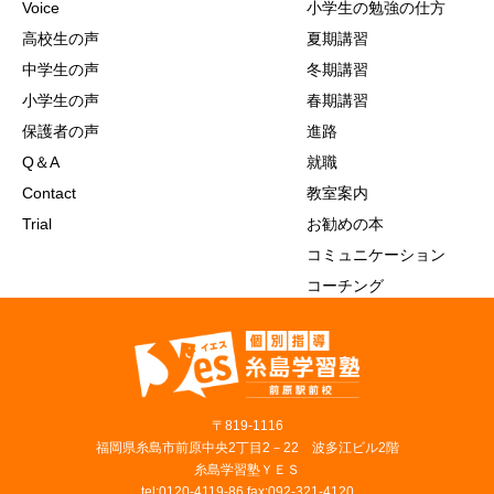
Voice
小学生の勉強の仕方
高校生の声
夏期講習
中学生の声
冬期講習
小学生の声
春期講習
保護者の声
進路
Q＆A
就職
Contact
教室案内
Trial
お勧めの本
コミュニケーション
コーチング
〒819‐1116
福岡県糸島市前原中央2丁目2－22 波多江ビル2階
糸島学習塾ＹＥＳ
tel:0120-4119-86 fax:092-321-4120