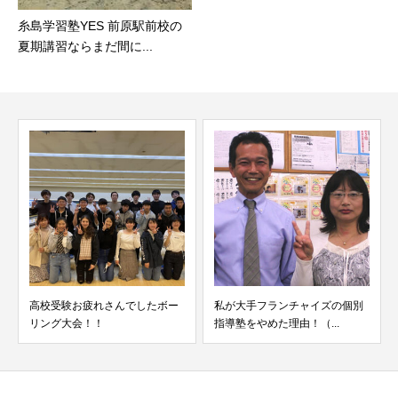
糸島学習塾YES 前原駅前校の
夏期講習ならまだ間に...
ー
私が大手フランチャイズの個別
慶応義塾大学総合政策学部に小
指導塾をやめた理由！（...
学4年生から通っている...