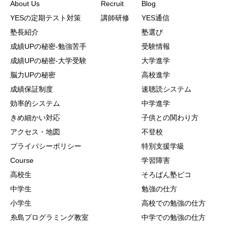
About Us
Recruit
Blog
YESの定期テスト対策
講師研修
YES通信
塾長紹介
塾選び
成績UPの秘密-勉強苦手
受験情報
成績UPの秘密-大学受験
大学進学
脳力UPの秘密
高校進学
成績保証制度
速聴読システム
効率的システム
中学進学
きめ細かい対応
子供との関わり方
アクセス・地図
不登校
プライバシーポリシー
特別支援学級
Course
学習障害
高校生
そろばん塾ピコ
中学生
勉強の仕方
小学生
高校での勉強の仕方
糸島プログラミング教室
中学での勉強の仕方