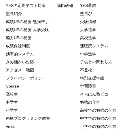
YESの定期テスト対策
講師研修
YES通信
塾長紹介
塾選び
成績UPの秘密-勉強苦手
受験情報
成績UPの秘密-大学受験
大学進学
脳力UPの秘密
高校進学
成績保証制度
速聴読システム
効率的システム
中学進学
きめ細かい対応
子供との関わり方
アクセス・地図
不登校
プライバシーポリシー
特別支援学級
Course
学習障害
高校生
そろばん塾ピコ
中学生
勉強の仕方
小学生
高校での勉強の仕方
糸島プログラミング教室
中学での勉強の仕方
Voice
小学生の勉強の仕方