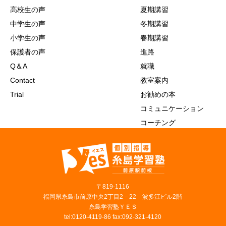
高校生の声
夏期講習
中学生の声
冬期講習
小学生の声
春期講習
保護者の声
進路
Q＆A
就職
Contact
教室案内
Trial
お勧めの本
コミュニケーション
コーチング
〒819‐1116
福岡県糸島市前原中央2丁目2－22 波多江ビル2階
糸島学習塾ＹＥＳ
tel:0120-4119-86 fax:092-321-4120