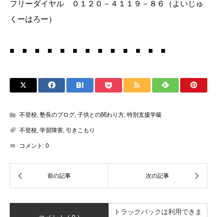
フリーダイヤル ０１２０－４１１９－８６（よいじゅ
くーはろー）
■ ■ ■ ■ ■ ■ ■ ■ ■ ■ ■ ■ ■
不登校
,
塾長のブログ
,
子供との関わり方
,
特別支援学級
不登校
,
学習障害
,
引きこもり
コメント:
0
トラックバックは利用できま