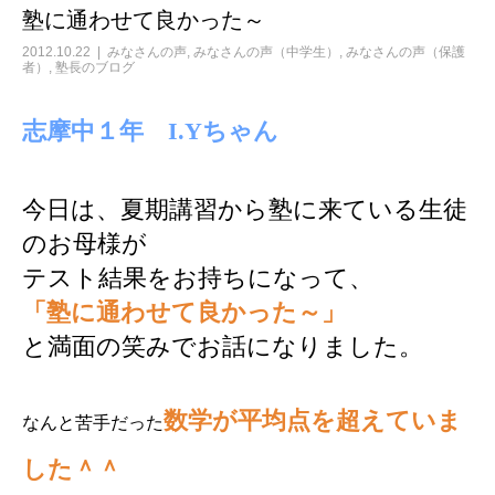
塾に通わせて良かった～
2012.10.22
みなさんの声
,
みなさんの声（中学生）
,
みなさんの声（保護
者）
,
塾長のブログ
志摩中１年 I.Yちゃん
今日は、夏期講習から塾に来ている生徒
のお母様が
テスト結果をお持ちになって、
「塾に通わせて良かった～」
と満面の笑みでお話になりました。
数学が平均点を超えていま
なんと苦手だった
した＾＾