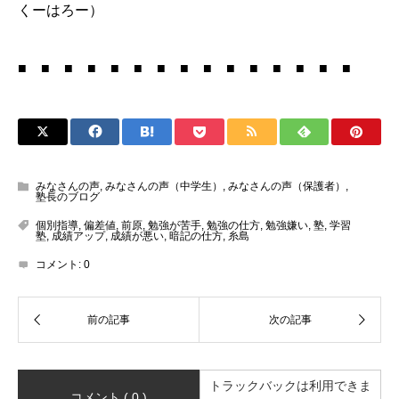
くーはろー）
■ ■ ■ ■ ■ ■ ■ ■ ■ ■ ■ ■ ■ ■ ■
みなさんの声
,
みなさんの声（中学生）
,
みなさんの声（保護者）
,
塾長のブログ
個別指導
,
偏差値
,
前原
,
勉強が苦手
,
勉強の仕方
,
勉強嫌い
,
塾
,
学習
塾
,
成績アップ
,
成績が悪い
,
暗記の仕方
,
糸島
コメント:
0
トラックバックは利用できま
コメント ( 0 )