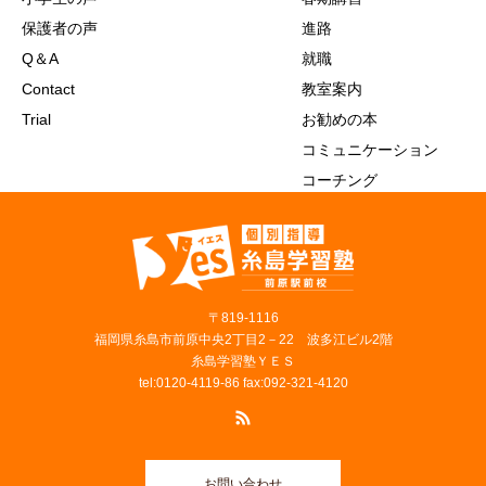
保護者の声
進路
Q＆A
就職
Contact
教室案内
Trial
お勧めの本
コミュニケーション
コーチング
〒819‐1116
福岡県糸島市前原中央2丁目2－22 波多江ビル2階
糸島学習塾ＹＥＳ
tel:0120-4119-86 fax:092-321-4120
お問い合わせ