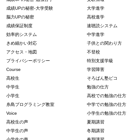
成績UPの秘密-大学受験
大学進学
脳力UPの秘密
高校進学
成績保証制度
速聴読システム
効率的システム
中学進学
きめ細かい対応
子供との関わり方
アクセス・地図
不登校
プライバシーポリシー
特別支援学級
Course
学習障害
高校生
そろばん塾ピコ
中学生
勉強の仕方
小学生
高校での勉強の仕方
糸島プログラミング教室
中学での勉強の仕方
Voice
小学生の勉強の仕方
高校生の声
夏期講習
中学生の声
冬期講習
小学生の声
春期講習