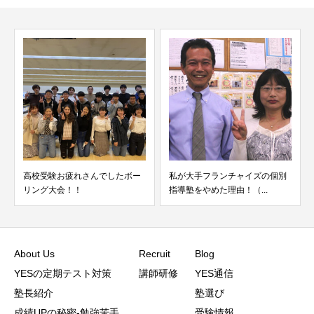
高校受験お疲れさんでしたボー
私が大手フランチャイズの個別
リング大会！！
指導塾をやめた理由！（...
About Us
Recruit
Blog
YESの定期テスト対策
講師研修
YES通信
塾長紹介
塾選び
成績UPの秘密-勉強苦手
受験情報