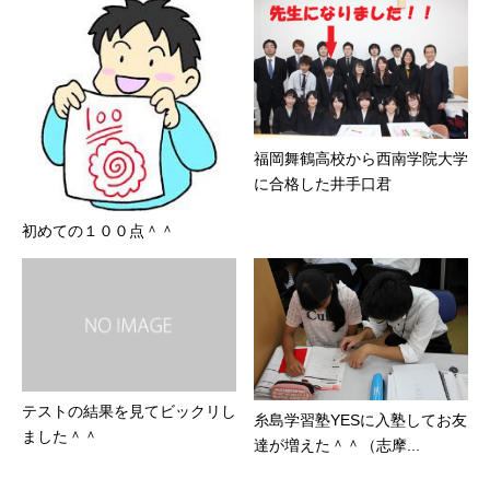
福岡舞鶴高校から西南学院大学
に合格した井手口君
初めての１００点＾＾
テストの結果を見てビックリし
糸島学習塾YESに入塾してお友
ました＾＾
達が増えた＾＾（志摩...