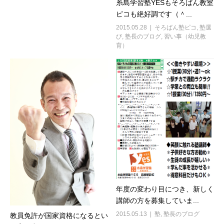
糸島学習塾YESもそろばん教室
ピコも絶好調です（＾...
2015.05.28
そろばん塾ピコ
,
塾選
び
,
塾長のブログ
,
習い事（幼児教
育）
年度の変わり目につき、新しく
講師の方を募集していま...
2015.05.13
塾
,
塾長のブログ
教員免許が国家資格になるとい