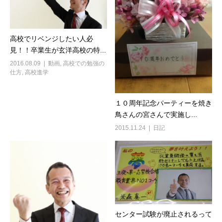
高校でリベンジしたい人必
見！！卒業生が玄洋高校の特...
2016.08.09
動画
,
高校での勉強の
仕方
,
高校進学
１０周年記念パーティーを焼き
鳥さんの宮さんで実施し...
2015.11.24
日記
センター試験が廃止されるって