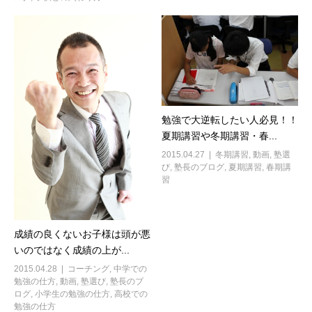
勉強で大逆転したい人必見！！
夏期講習や冬期講習・春...
2015.04.27
冬期講習
,
動画
,
塾選
び
,
塾長のブログ
,
夏期講習
,
春期講
習
成績の良くないお子様は頭が悪
いのではなく成績の上が...
2015.04.28
コーチング
,
中学での
勉強の仕方
,
動画
,
塾選び
,
塾長のブ
ログ
,
小学生の勉強の仕方
,
高校での
勉強の仕方