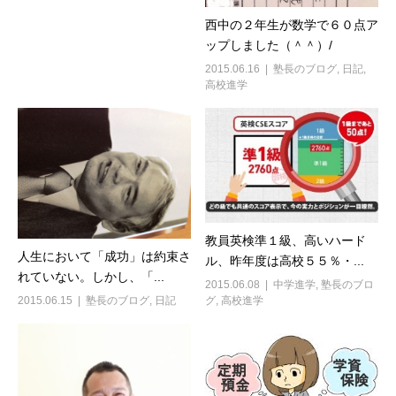
西中の２年生が数学で６０点ア
ップしました（＾＾）/
2015.06.16
塾長のブログ
,
日記
,
高校進学
教員英検準１級、高いハード
人生において「成功」は約束さ
ル、昨年度は高校５５％・...
れていない。しかし、「...
2015.06.08
中学進学
,
塾長のブロ
2015.06.15
塾長のブログ
,
日記
グ
,
高校進学