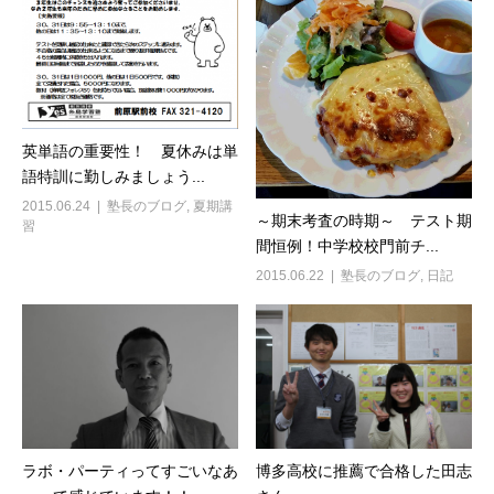
英単語の重要性！ 夏休みは単
語特訓に勤しみましょう...
2015.06.24
塾長のブログ
,
夏期講
～期末考査の時期～ テスト期
習
間恒例！中学校校門前チ...
2015.06.22
塾長のブログ
,
日記
ラボ・パーティってすごいなあ
博多高校に推薦で合格した田志