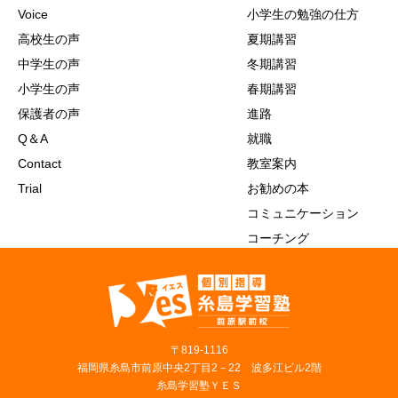
Voice
小学生の勉強の仕方
高校生の声
夏期講習
中学生の声
冬期講習
小学生の声
春期講習
保護者の声
進路
Q＆A
就職
Contact
教室案内
Trial
お勧めの本
コミュニケーション
コーチング
〒819‐1116
福岡県糸島市前原中央2丁目2－22 波多江ビル2階
糸島学習塾ＹＥＳ