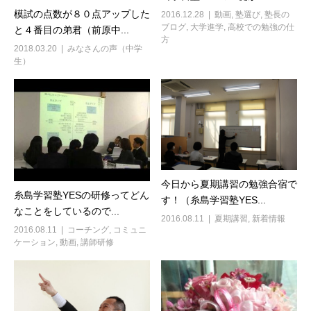
模試の点数が８０点アップした
2016.12.28
動画
,
塾選び
,
塾長の
ブログ
,
大学進学
,
高校での勉強の仕
と４番目の弟君（前原中...
方
2018.03.20
みなさんの声（中学
生）
今日から夏期講習の勉強合宿で
糸島学習塾YESの研修ってどん
す！（糸島学習塾YES...
なことをしているので...
2016.08.11
夏期講習
,
新着情報
2016.08.11
コーチング
,
コミュニ
ケーション
,
動画
,
講師研修