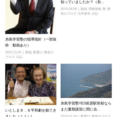
知っていましたか？（糸...
2015.08.08
動画
,
受験情報
,
塾
,
塾
長のブログ
,
大学進学
,
日記
糸島学習塾の指導指針（一部抜
粋 動画あり）
2015.11.02
動画
,
塾選び
,
塾長の
ブログ
,
日記
糸島学習塾YES前原駅前校なら
まだ夏期講習に間に合...
いとしま８．６平和劇を観てき
ました（＾＾）/
2015.07.29
塾選び
,
塾長のブログ
,