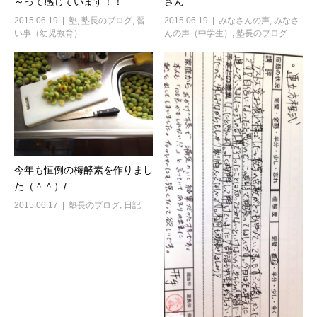
～って感じています！！
さん
2015.06.19
塾
,
塾長のブログ
,
習
2015.06.19
みなさんの声
,
みなさ
い事（幼児教育）
んの声（中学生）
,
塾長のブログ
今年も恒例の梅酵素を作りまし
た（＾＾）/
2015.06.17
塾長のブログ
,
日記