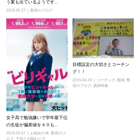
う案も出ているようです...
2015.05.27
塾長のブログ
目標設定の大切さとコーチン
グ！！
2015.04.29
コーチング
,
動画
,
塾
長のブログ
,
講師研修
女子高で勉強嫌いで学年最下位
の生徒が偏差値を４０も...
2015.05.07
お勧めの本
,
塾長のブ
ログ
,
子供との関わり方