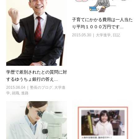
子育てにかかる費用は一人当た
り平均１０００万円です...
2015.05.30
大学進学
,
日記
学歴で差別されたとの質問に対
するゆうちょ銀行の答え...
2015.06.04
塾長のブログ
,
大学進
学
,
就職
,
進路