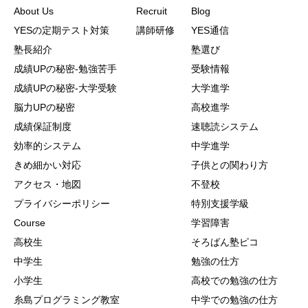
About Us
Recruit
Blog
YESの定期テスト対策
講師研修
YES通信
塾長紹介
塾選び
成績UPの秘密-勉強苦手
受験情報
成績UPの秘密-大学受験
大学進学
脳力UPの秘密
高校進学
成績保証制度
速聴読システム
効率的システム
中学進学
きめ細かい対応
子供との関わり方
アクセス・地図
不登校
プライバシーポリシー
特別支援学級
Course
学習障害
高校生
そろばん塾ピコ
中学生
勉強の仕方
小学生
高校での勉強の仕方
糸島プログラミング教室
中学での勉強の仕方