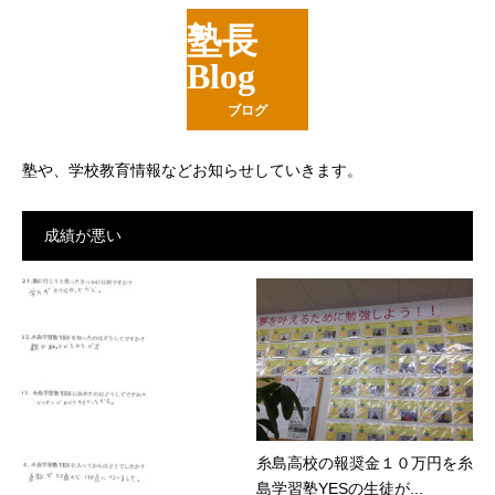
塾長
Blog
ブログ
塾や、学校教育情報などお知らせしていきます。
成績が悪い
糸島高校の報奨金１０万円を糸
島学習塾YESの生徒が...