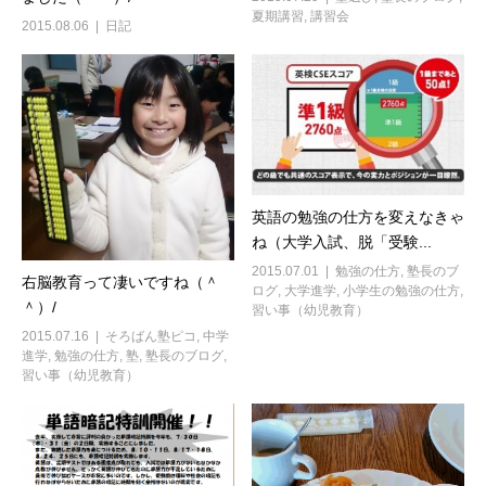
夏期講習
,
講習会
2015.08.06
日記
英語の勉強の仕方を変えなきゃ
ね（大学入試、脱「受験...
2015.07.01
勉強の仕方
,
塾長のブ
右脳教育って凄いですね（＾
ログ
,
大学進学
,
小学生の勉強の仕方
,
＾）/
習い事（幼児教育）
2015.07.16
そろばん塾ピコ
,
中学
進学
,
勉強の仕方
,
塾
,
塾長のブログ
,
習い事（幼児教育）