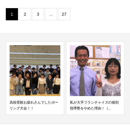
1
2
3
…
27
私が大手フランチャイズの個別
慶応義塾大学総合政策学部に小
指導塾をやめた理由！（...
学4年生から通っている...