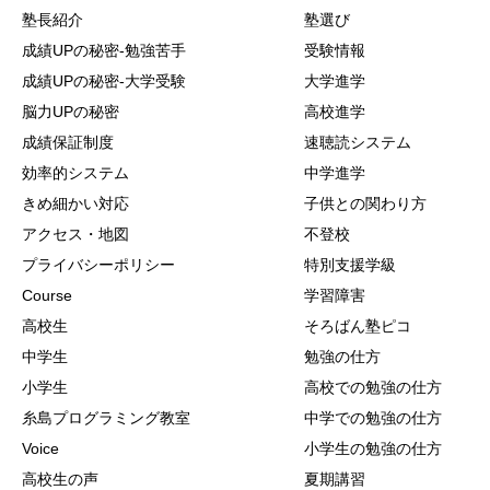
塾長紹介
塾選び
成績UPの秘密-勉強苦手
受験情報
成績UPの秘密-大学受験
大学進学
脳力UPの秘密
高校進学
成績保証制度
速聴読システム
効率的システム
中学進学
きめ細かい対応
子供との関わり方
アクセス・地図
不登校
プライバシーポリシー
特別支援学級
Course
学習障害
高校生
そろばん塾ピコ
中学生
勉強の仕方
小学生
高校での勉強の仕方
糸島プログラミング教室
中学での勉強の仕方
Voice
小学生の勉強の仕方
高校生の声
夏期講習