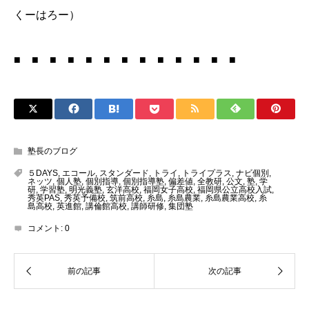
くーはろー）
■ ■ ■ ■ ■ ■ ■ ■ ■ ■ ■ ■ ■
塾長のブログ
５DAYS
,
エコール
,
スタンダード
,
トライ
,
トライプラス
,
ナビ個別
,
ネッツ
,
個人塾
,
個別指導
,
個別指導塾
,
偏差値
,
全教研
,
公文
,
塾
,
学
研
,
学習塾
,
明光義塾
,
玄洋高校
,
福岡女子高校
,
福岡県公立高校入試
,
秀英PAS
,
秀英予備校
,
筑前高校
,
糸島
,
糸島農業
,
糸島農業高校
,
糸
島高校
,
英進館
,
講倫館高校
,
講師研修
,
集団塾
コメント:
0