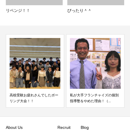
リベンジ！！
ぴったり＾＾
高校受験お疲れさんでしたボー
私が大手フランチャイズの個別
早
リング大会！！
指導塾をやめた理由！（...
に
About Us
Recruit
Blog