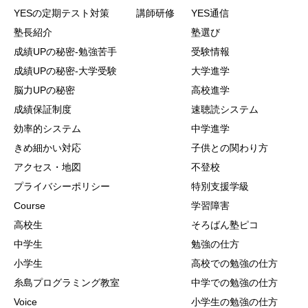
YESの定期テスト対策
講師研修
YES通信
塾長紹介
塾選び
成績UPの秘密-勉強苦手
受験情報
成績UPの秘密-大学受験
大学進学
脳力UPの秘密
高校進学
成績保証制度
速聴読システム
効率的システム
中学進学
きめ細かい対応
子供との関わり方
アクセス・地図
不登校
プライバシーポリシー
特別支援学級
Course
学習障害
高校生
そろばん塾ピコ
中学生
勉強の仕方
小学生
高校での勉強の仕方
糸島プログラミング教室
中学での勉強の仕方
Voice
小学生の勉強の仕方