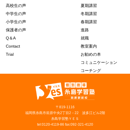
高校生の声
夏期講習
中学生の声
冬期講習
小学生の声
春期講習
保護者の声
進路
Q＆A
就職
Contact
教室案内
Trial
お勧めの本
コミュニケーション
コーチング
〒819‐1116
福岡県糸島市前原中央2丁目2－22 波多江ビル2階
糸島学習塾ＹＥＳ
tel:0120-4119-86 fax:092-321-4120