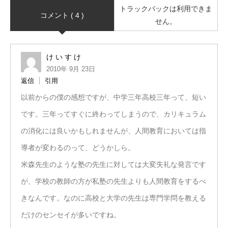
トラックバックは利用できま
コメント ( 4 )
せん。
け い す け
2010年 9月 23日
返信
引用
以前からの僕の感想ですが、中学三年高校三年って、短い
です。三年ってすぐに終わってしまうので、カリキュラム
の消化には良いかもしれませんが、人間教育においては指
導者が変わるのって、どうかしら。
米森先生のような塾の先生に対しては大変失礼な発言です
が、学校の教師の方が私塾の先生よりも人間教育をするべ
きなんです。なのに高校と大学の先生は専門学問を教える
だけのセンセイが多いですね。