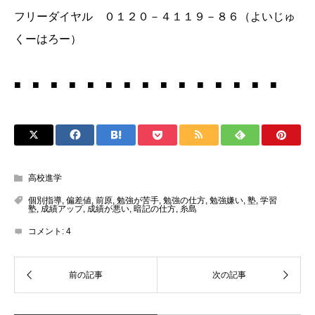
フリーダイヤル ０１２０－４１１９－８６（よいじゅ
くーはろー）
■ ■ ■ ■ ■ ■ ■ ■ ■ ■ ■ ■ ■ ■ ■
高校進学
個別指導
,
偏差値
,
前原
,
勉強が苦手
,
勉強の仕方
,
勉強嫌い
,
塾
,
学習
塾
,
成績アップ
,
成績が悪い
,
暗記の仕方
,
糸島
コメント:
4