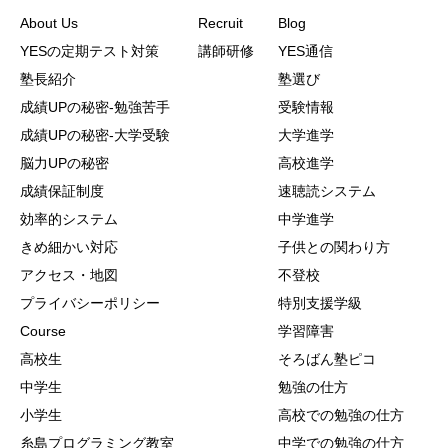
About Us
Recruit
Blog
YESの定期テスト対策
講師研修
YES通信
塾長紹介
塾選び
成績UPの秘密-勉強苦手
受験情報
成績UPの秘密-大学受験
大学進学
脳力UPの秘密
高校進学
成績保証制度
速聴読システム
効率的システム
中学進学
きめ細かい対応
子供との関わり方
アクセス・地図
不登校
プライバシーポリシー
特別支援学級
Course
学習障害
高校生
そろばん塾ピコ
中学生
勉強の仕方
小学生
高校での勉強の仕方
糸島プログラミング教室
中学での勉強の仕方