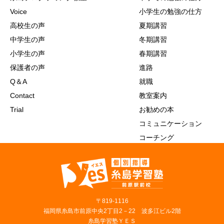
Voice
小学生の勉強の仕方
高校生の声
夏期講習
中学生の声
冬期講習
小学生の声
春期講習
保護者の声
進路
Q＆A
就職
Contact
教室案内
Trial
お勧めの本
コミュニケーション
コーチング
〒819‐1116
福岡県糸島市前原中央2丁目2－22 波多江ビル2階
糸島学習塾ＹＥＳ