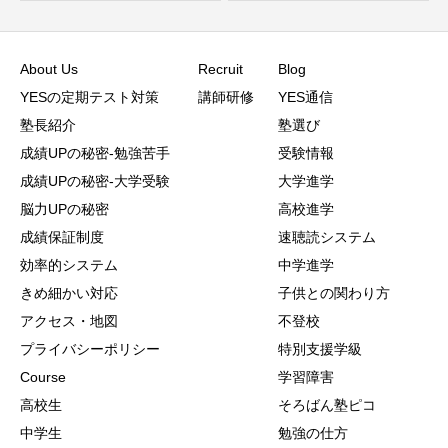
About Us
Recruit
Blog
YESの定期テスト対策
講師研修
YES通信
塾長紹介
塾選び
成績UPの秘密-勉強苦手
受験情報
成績UPの秘密-大学受験
大学進学
脳力UPの秘密
高校進学
成績保証制度
速聴読システム
効率的システム
中学進学
きめ細かい対応
子供との関わり方
アクセス・地図
不登校
プライバシーポリシー
特別支援学級
Course
学習障害
高校生
そろばん塾ピコ
中学生
勉強の仕方