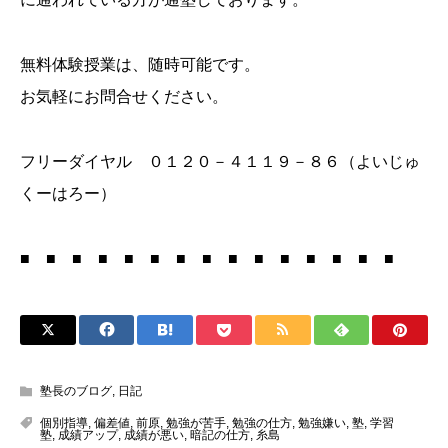
無料体験授業は、随時可能です。
お気軽にお問合せください。
フリーダイヤル ０１２０－４１１９－８６（よいじゅ
くーはろー）
■ ■ ■ ■ ■ ■ ■ ■ ■ ■ ■ ■ ■ ■ ■
塾長のブログ
,
日記
個別指導
,
偏差値
,
前原
,
勉強が苦手
,
勉強の仕方
,
勉強嫌い
,
塾
,
学習
塾
,
成績アップ
,
成績が悪い
,
暗記の仕方
,
糸島