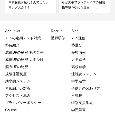
ー
私が大手フランチャイズの個別
国語の偏差値が２５から５６に
指導塾をやめた理由！（...
アップしました＾＾（授...
About Us
Recruit
Blog
YESの定期テスト対策
講師研修
YES通信
塾長紹介
塾選び
成績UPの秘密-勉強苦手
受験情報
成績UPの秘密-大学受験
大学進学
脳力UPの秘密
高校進学
成績保証制度
速聴読システム
効率的システム
中学進学
きめ細かい対応
子供との関わり方
アクセス・地図
不登校
プライバシーポリシー
特別支援学級
Course
学習障害