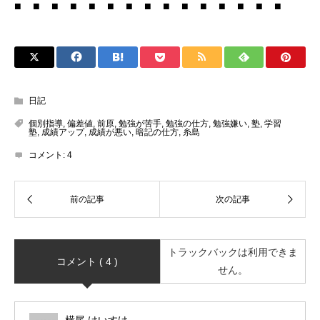
■ ■ ■ ■ ■ ■ ■ ■ ■ ■ ■ ■ ■ ■ ■
日記
個別指導
,
偏差値
,
前原
,
勉強が苦手
,
勉強の仕方
,
勉強嫌い
,
塾
,
学習
塾
,
成績アップ
,
成績が悪い
,
暗記の仕方
,
糸島
コメント:
4
トラックバックは利用できま
コメント ( 4 )
せん。