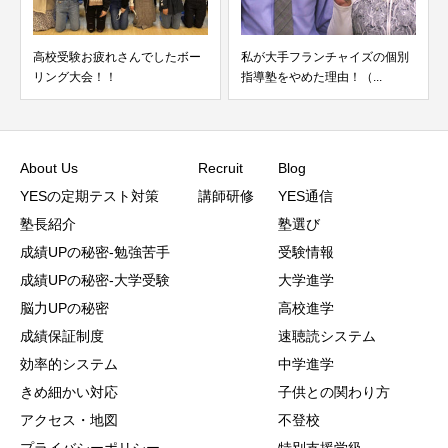
私が大手フランチャイズの個別
早稲田大学創造理工学部建築科
指導塾をやめた理由！（...
に合格しました！！
About Us
Recruit
Blog
YESの定期テスト対策
講師研修
YES通信
塾長紹介
塾選び
成績UPの秘密-勉強苦手
受験情報
成績UPの秘密-大学受験
大学進学
脳力UPの秘密
高校進学
成績保証制度
速聴読システム
効率的システム
中学進学
きめ細かい対応
子供との関わり方
アクセス・地図
不登校