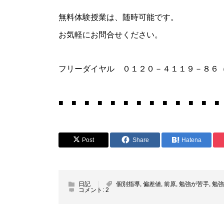
無料体験授業は、随時可能です。
お気軽にお問合せください。
フリーダイヤル ０１２０－４１１９－８６
■ ■ ■ ■ ■ ■ ■ ■ ■ ■ ■ ■ ■
Post
Share
Hatena
日記
個別指導
,
偏差値
,
前原
,
勉強が苦手
,
勉強
コメント:
2