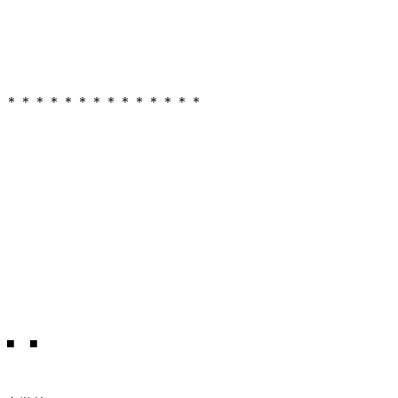
＊＊＊＊＊＊＊＊＊＊＊＊＊＊＊
 ■ ■