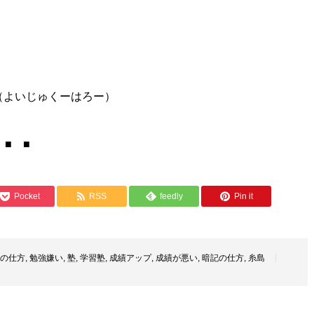
（よいじゅくーはろー）
 ■ ■
Pocket
RSS
feedly
Pin it
の仕方
,
勉強嫌い
,
塾
,
学習塾
,
成績アップ
,
成績が悪い
,
暗記の仕方
,
糸島