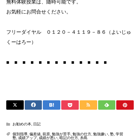
無料体験授業は、随時可能です。
お気軽にお問合せください。
フリーダイヤル ０１２０－４１１９－８６（よいじゅ
くーはろー）
■ ■ ■ ■ ■ ■ ■ ■ ■ ■ ■ ■ ■
お勧めの本
,
日記
個別指導
,
偏差値
,
前原
,
勉強が苦手
,
勉強の仕方
,
勉強嫌い
,
塾
,
学習
塾
,
成績アップ
,
成績が悪い
,
暗記の仕方
,
糸島