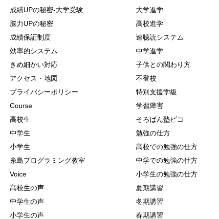
成績UPの秘密-大学受験
大学進学
脳力UPの秘密
高校進学
成績保証制度
速聴読システム
効率的システム
中学進学
きめ細かい対応
子供との関わり方
アクセス・地図
不登校
プライバシーポリシー
特別支援学級
Course
学習障害
高校生
そろばん塾ピコ
中学生
勉強の仕方
小学生
高校での勉強の仕方
糸島プログラミング教室
中学での勉強の仕方
Voice
小学生の勉強の仕方
高校生の声
夏期講習
中学生の声
冬期講習
小学生の声
春期講習