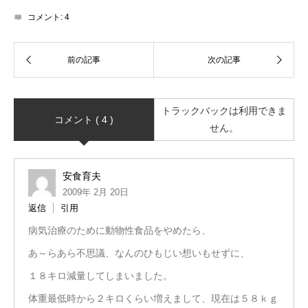
コメント:
4
トラックバックは利用できま
コメント ( 4 )
せん。
安食育夫
2009年 2月 20日
返信
引用
病気治療のために動物性食品をやめたら、
あ～らあら不思議、なんのひもじい想いもせずに、
１８キロ減量してしまいました。
体重最低時から２キロくらい増えまして、現在は５８ｋｇ