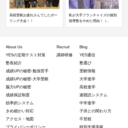
験お疲れさんでしたボー
私が大手フランチャイズの個別
読解力を伸ば
大会！！
指導塾をやめた理由！（...
適な武器が速
About Us
Recruit
Blog
YESの定期テスト対策
講師研修
YES通信
塾長紹介
塾選び
成績UPの秘密-勉強苦手
受験情報
成績UPの秘密-大学受験
大学進学
脳力UPの秘密
高校進学
成績保証制度
速聴読システム
効率的システム
中学進学
きめ細かい対応
子供との関わり方
アクセス・地図
不登校
プライバシーポリシー
特別支援学級