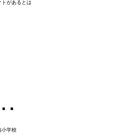
クトがあるとは
 ■ ■
南小学校