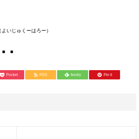
（よいじゅくーはろー）
 ■ ■
Pocket
RSS
feedly
Pin it