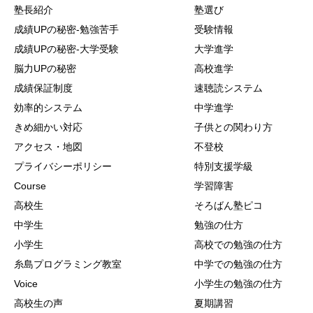
塾長紹介
塾選び
成績UPの秘密-勉強苦手
受験情報
成績UPの秘密-大学受験
大学進学
脳力UPの秘密
高校進学
成績保証制度
速聴読システム
効率的システム
中学進学
きめ細かい対応
子供との関わり方
アクセス・地図
不登校
プライバシーポリシー
特別支援学級
Course
学習障害
高校生
そろばん塾ピコ
中学生
勉強の仕方
小学生
高校での勉強の仕方
糸島プログラミング教室
中学での勉強の仕方
Voice
小学生の勉強の仕方
高校生の声
夏期講習