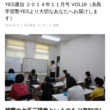
YES通信 ２０１４年１１月号 VOL18（糸島
学習塾YESより大切なあなたへお届けしま
す）
2014.11.15
YES通信
,
コーチング
,
就職