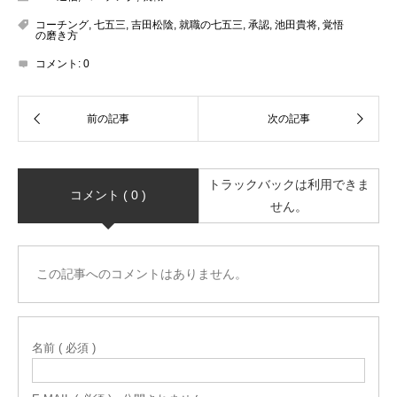
コーチング
,
七五三
,
吉田松陰
,
就職の七五三
,
承認
,
池田貴将
,
覚悟
の磨き方
コメント:
0
トラックバックは利用できま
コメント ( 0 )
せん。
この記事へのコメントはありません。
名前 ( 必須 )