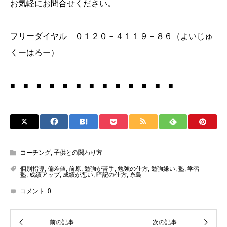
お気軽にお問合せください。
フリーダイヤル ０１２０－４１１９－８６（よいじゅ
くーはろー）
■ ■ ■ ■ ■ ■ ■ ■ ■ ■ ■ ■ ■
コーチング
,
子供との関わり方
個別指導
,
偏差値
,
前原
,
勉強が苦手
,
勉強の仕方
,
勉強嫌い
,
塾
,
学習
塾
,
成績アップ
,
成績が悪い
,
暗記の仕方
,
糸島
コメント:
0