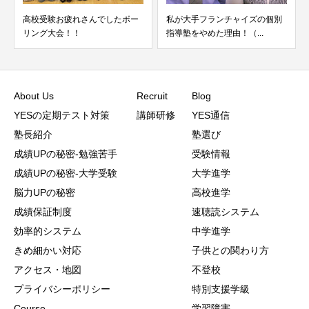
受験お疲れさんでしたボー
私が大手フランチャイズの個別
なぜ糸島学
グ大会！！
指導塾をやめた理由！（...
しいのに成
About Us
Recruit
Blog
YESの定期テスト対策
講師研修
YES通信
塾長紹介
塾選び
成績UPの秘密-勉強苦手
受験情報
成績UPの秘密-大学受験
大学進学
脳力UPの秘密
高校進学
成績保証制度
速聴読システム
効率的システム
中学進学
きめ細かい対応
子供との関わり方
アクセス・地図
不登校
プライバシーポリシー
特別支援学級
Course
学習障害