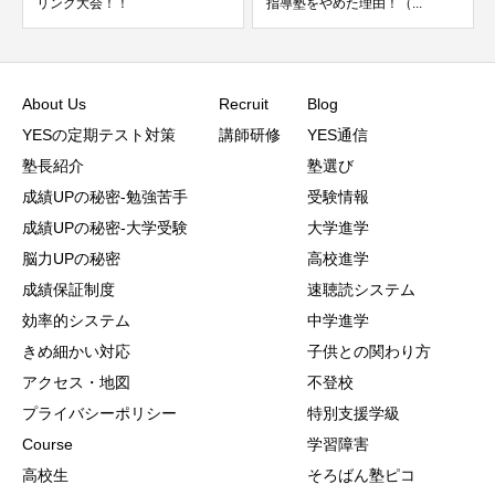
リング大会！！
指導塾をやめた理由！（...
About Us
Recruit
Blog
YESの定期テスト対策
講師研修
YES通信
塾長紹介
塾選び
成績UPの秘密-勉強苦手
受験情報
成績UPの秘密-大学受験
大学進学
脳力UPの秘密
高校進学
成績保証制度
速聴読システム
効率的システム
中学進学
きめ細かい対応
子供との関わり方
アクセス・地図
不登校
プライバシーポリシー
特別支援学級
Course
学習障害
高校生
そろばん塾ピコ