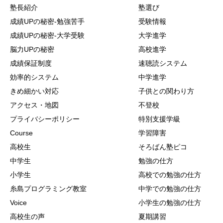
塾長紹介
塾選び
成績UPの秘密-勉強苦手
受験情報
成績UPの秘密-大学受験
大学進学
脳力UPの秘密
高校進学
成績保証制度
速聴読システム
効率的システム
中学進学
きめ細かい対応
子供との関わり方
アクセス・地図
不登校
プライバシーポリシー
特別支援学級
Course
学習障害
高校生
そろばん塾ピコ
中学生
勉強の仕方
小学生
高校での勉強の仕方
糸島プログラミング教室
中学での勉強の仕方
Voice
小学生の勉強の仕方
高校生の声
夏期講習