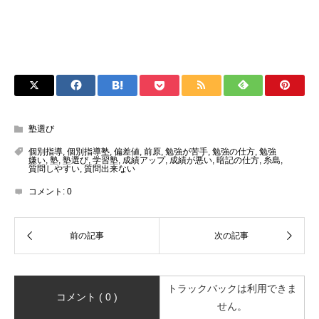
塾選び
個別指導
,
個別指導塾
,
偏差値
,
前原
,
勉強が苦手
,
勉強の仕方
,
勉強
嫌い
,
塾
,
塾選び
,
学習塾
,
成績アップ
,
成績が悪い
,
暗記の仕方
,
糸島
,
質問しやすい
,
質問出来ない
コメント:
0
トラックバックは利用できま
コメント ( 0 )
せん。