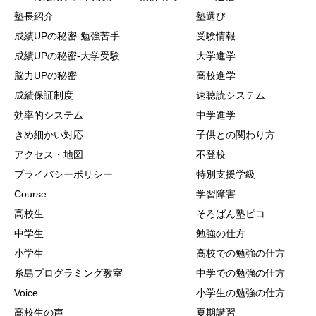
塾長紹介
塾選び
成績UPの秘密-勉強苦手
受験情報
成績UPの秘密-大学受験
大学進学
脳力UPの秘密
高校進学
成績保証制度
速聴読システム
効率的システム
中学進学
きめ細かい対応
子供との関わり方
アクセス・地図
不登校
プライバシーポリシー
特別支援学級
Course
学習障害
高校生
そろばん塾ピコ
中学生
勉強の仕方
小学生
高校での勉強の仕方
糸島プログラミング教室
中学での勉強の仕方
Voice
小学生の勉強の仕方
高校生の声
夏期講習