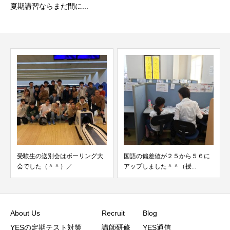
夏期講習ならまだ間に...
受験生の送別会はボーリング大
国語の偏差値が２５から５６に
会でした（＾＾）／
アップしました＾＾（授...
About Us
Recruit
Blog
YESの定期テスト対策
講師研修
YES通信