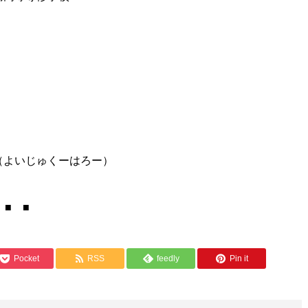
（よいじゅくーはろー）
 ■ ■
Pocket
RSS
feedly
Pin it