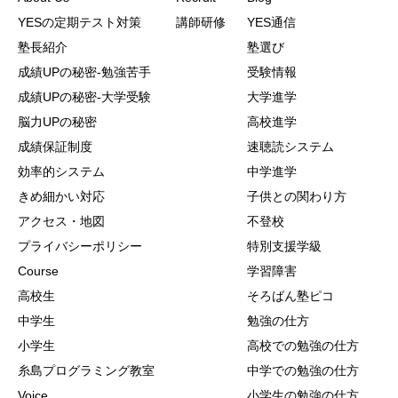
YESの定期テスト対策
講師研修
YES通信
塾長紹介
塾選び
成績UPの秘密-勉強苦手
受験情報
成績UPの秘密-大学受験
大学進学
脳力UPの秘密
高校進学
成績保証制度
速聴読システム
効率的システム
中学進学
きめ細かい対応
子供との関わり方
アクセス・地図
不登校
プライバシーポリシー
特別支援学級
Course
学習障害
高校生
そろばん塾ピコ
中学生
勉強の仕方
小学生
高校での勉強の仕方
糸島プログラミング教室
中学での勉強の仕方
Voice
小学生の勉強の仕方