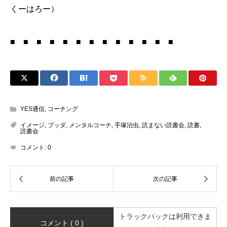
くーはろー）
■ ■ ■ ■ ■ ■ ■ ■ ■ ■ ■ ■ ■
YES通信
,
コーチング
イメージ
,
ブッダ
,
メンタルコーチ
,
手塚治虫
,
読まない読書会
,
読書
,
読書会
コメント:
0
トラックバックは利用できま
コメント ( 0 )