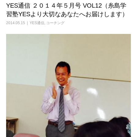
YES通信 ２０１４年５月号 VOL12（糸島学
習塾YESより大切なあなたへお届けします）
2014.05.15
YES通信
,
コーチング