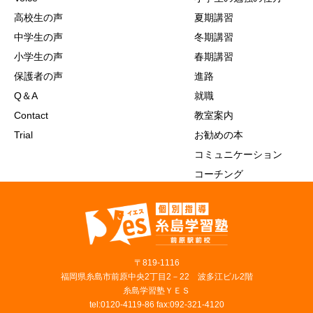
高校生の声
夏期講習
中学生の声
冬期講習
小学生の声
春期講習
保護者の声
進路
Q＆A
就職
Contact
教室案内
Trial
お勧めの本
コミュニケーション
コーチング
〒819‐1116
福岡県糸島市前原中央2丁目2－22 波多江ビル2階
糸島学習塾ＹＥＳ
tel:0120-4119-86 fax:092-321-4120