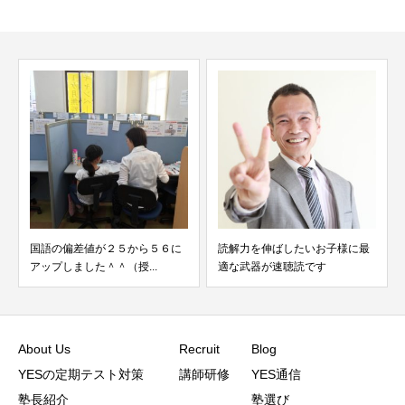
国語の偏差値が２５から５６に
読解力を伸ばしたいお子様に最
アップしました＾＾（授...
適な武器が速聴読です
About Us
Recruit
Blog
YESの定期テスト対策
講師研修
YES通信
塾長紹介
塾選び