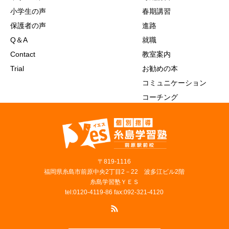
小学生の声
春期講習
保護者の声
進路
Q＆A
就職
Contact
教室案内
Trial
お勧めの本
コミュニケーション
コーチング
〒819‐1116
福岡県糸島市前原中央2丁目2－22 波多江ビル2階
糸島学習塾ＹＥＳ
tel:0120-4119-86 fax:092-321-4120