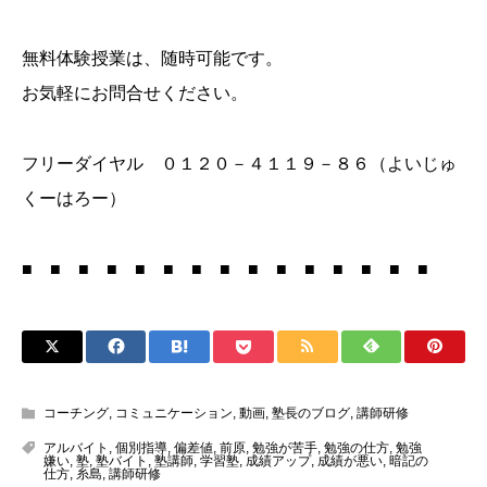
無料体験授業は、随時可能です。
お気軽にお問合せください。
フリーダイヤル ０１２０－４１１９－８６（よいじゅ
くーはろー）
■ ■ ■ ■ ■ ■ ■ ■ ■ ■ ■ ■ ■ ■ ■
コーチング
,
コミュニケーション
,
動画
,
塾長のブログ
,
講師研修
アルバイト
,
個別指導
,
偏差値
,
前原
,
勉強が苦手
,
勉強の仕方
,
勉強
嫌い
,
塾
,
塾バイト
,
塾講師
,
学習塾
,
成績アップ
,
成績が悪い
,
暗記の
仕方
,
糸島
,
講師研修