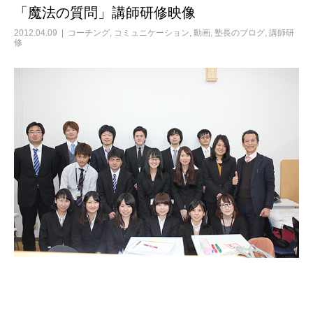
「魔法の質問」講師研修映像
2012.04.09
コーチング
,
コミュニケーション
,
動画
,
塾長のブログ
,
講師研
修