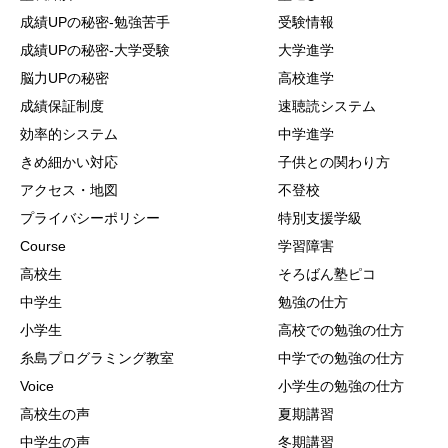
成績UPの秘密-勉強苦手
受験情報
成績UPの秘密-大学受験
大学進学
脳力UPの秘密
高校進学
成績保証制度
速聴読システム
効率的システム
中学進学
きめ細かい対応
子供との関わり方
アクセス・地図
不登校
プライバシーポリシー
特別支援学級
Course
学習障害
高校生
そろばん塾ピコ
中学生
勉強の仕方
小学生
高校での勉強の仕方
糸島プログラミング教室
中学での勉強の仕方
Voice
小学生の勉強の仕方
高校生の声
夏期講習
中学生の声
冬期講習