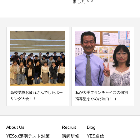
ました＾＾
お疲れさんでしたボー
私が大手フランチャイズの個別
読解力を伸ばし
会！！
指導塾をやめた理由！（...
適な武器が速聴
About Us
Recruit
Blog
YESの定期テスト対策
講師研修
YES通信