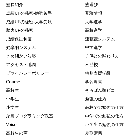
塾長紹介
塾選び
成績UPの秘密-勉強苦手
受験情報
成績UPの秘密-大学受験
大学進学
脳力UPの秘密
高校進学
成績保証制度
速聴読システム
効率的システム
中学進学
きめ細かい対応
子供との関わり方
アクセス・地図
不登校
プライバシーポリシー
特別支援学級
Course
学習障害
高校生
そろばん塾ピコ
中学生
勉強の仕方
小学生
高校での勉強の仕方
糸島プログラミング教室
中学での勉強の仕方
Voice
小学生の勉強の仕方
高校生の声
夏期講習