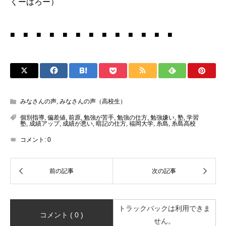
くーはろー）
■ ■ ■ ■ ■ ■ ■ ■ ■ ■ ■ ■ ■
みなさんの声
,
みなさんの声（高校生）
個別指導
,
偏差値
,
前原
,
勉強が苦手
,
勉強の仕方
,
勉強嫌い
,
塾
,
学習
塾
,
成績アップ
,
成績が悪い
,
暗記の仕方
,
福岡大学
,
糸島
,
糸島高校
コメント:
0
トラックバックは利用できま
コメント ( 0 )
せん。