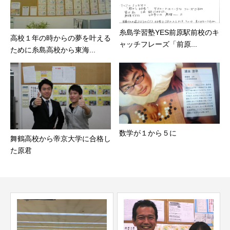
糸島学習塾YES前原駅前校のキ
高校１年の時からの夢を叶える
ャッチフレーズ「前原...
ために糸島高校から東海...
数学が１から５に
舞鶴高校から帝京大学に合格し
た原君