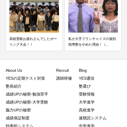
高校受験お疲れさんでしたボー
私が大手フランチャイズの個別
リング大会！！
指導塾をやめた理由！（...
About Us
Recruit
Blog
YESの定期テスト対策
講師研修
YES通信
塾長紹介
塾選び
成績UPの秘密-勉強苦手
受験情報
成績UPの秘密-大学受験
大学進学
脳力UPの秘密
高校進学
成績保証制度
速聴読システム
効率的システム
中学進学