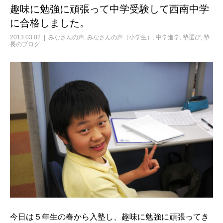
趣味に勉強に頑張って中学受験して西南中学
に合格しました。
2013.03.02
みなさんの声
,
みなさんの声（小学生）
,
中学進学
,
塾選び
,
塾
長のブログ
今日は５年生の春から入塾し、趣味に勉強に頑張ってき