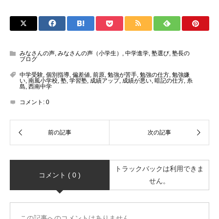
みなさんの声
,
みなさんの声（小学生）
,
中学進学
,
塾選び
,
塾長の
ブログ
中学受験
,
個別指導
,
偏差値
,
前原
,
勉強が苦手
,
勉強の仕方
,
勉強嫌
い
,
南風小学校
,
塾
,
学習塾
,
成績アップ
,
成績が悪い
,
暗記の仕方
,
糸
島
,
西南中学
コメント:
0
トラックバックは利用できま
コメント ( 0 )
せん。
この記事へのコメントはありません。