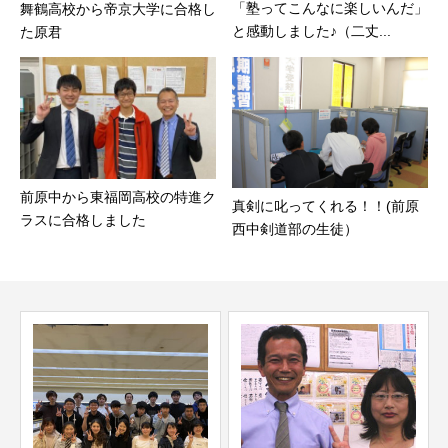
「塾ってこんなに楽しいんだ」
舞鶴高校から帝京大学に合格し
と感動しました♪（二丈...
た原君
前原中から東福岡高校の特進ク
真剣に叱ってくれる！！(前原
ラスに合格しました
西中剣道部の生徒）