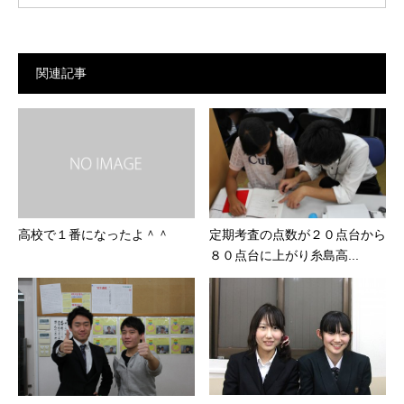
関連記事
高校で１番になったよ＾＾
定期考査の点数が２０点台から
８０点台に上がり糸島高...