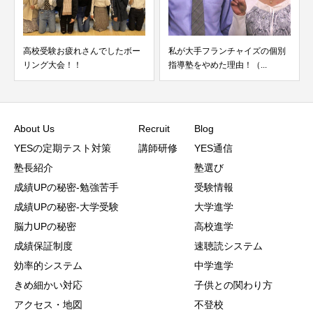
高校受験お疲れさんでしたボー
私が大手フランチャイズの個別
リング大会！！
指導塾をやめた理由！（...
About Us
Recruit
Blog
YESの定期テスト対策
講師研修
YES通信
塾長紹介
塾選び
成績UPの秘密-勉強苦手
受験情報
成績UPの秘密-大学受験
大学進学
脳力UPの秘密
高校進学
成績保証制度
速聴読システム
効率的システム
中学進学
きめ細かい対応
子供との関わり方
アクセス・地図
不登校