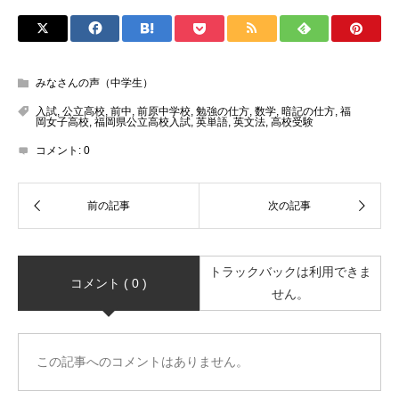
みなさんの声（中学生）
入試
,
公立高校
,
前中
,
前原中学校
,
勉強の仕方
,
数学
,
暗記の仕方
,
福
岡女子高校
,
福岡県公立高校入試
,
英単語
,
英文法
,
高校受験
コメント:
0
トラックバックは利用できま
コメント ( 0 )
せん。
この記事へのコメントはありません。