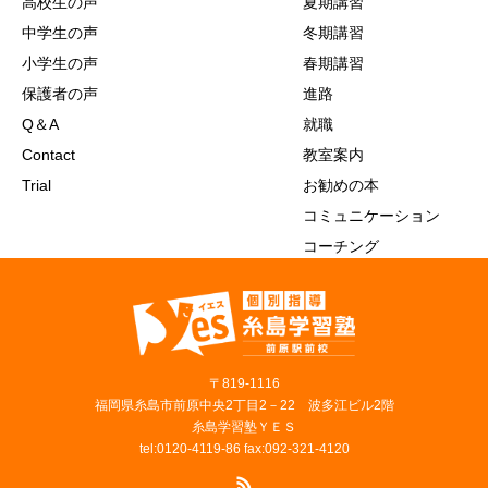
高校生の声
夏期講習
中学生の声
冬期講習
小学生の声
春期講習
保護者の声
進路
Q＆A
就職
Contact
教室案内
Trial
お勧めの本
コミュニケーション
コーチング
〒819‐1116
福岡県糸島市前原中央2丁目2－22 波多江ビル2階
糸島学習塾ＹＥＳ
tel:0120-4119-86 fax:092-321-4120