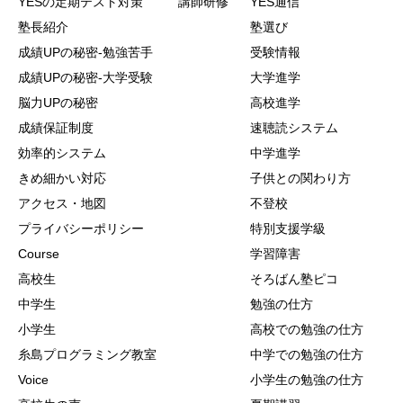
YESの定期テスト対策
講師研修
YES通信
塾長紹介
塾選び
成績UPの秘密-勉強苦手
受験情報
成績UPの秘密-大学受験
大学進学
脳力UPの秘密
高校進学
成績保証制度
速聴読システム
効率的システム
中学進学
きめ細かい対応
子供との関わり方
アクセス・地図
不登校
プライバシーポリシー
特別支援学級
Course
学習障害
高校生
そろばん塾ピコ
中学生
勉強の仕方
小学生
高校での勉強の仕方
糸島プログラミング教室
中学での勉強の仕方
Voice
小学生の勉強の仕方