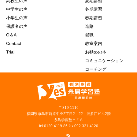
高校生の声
夏期講習
中学生の声
冬期講習
小学生の声
春期講習
保護者の声
進路
Q＆A
就職
Contact
教室案内
Trial
お勧めの本
コミュニケーション
コーチング
〒819‐1116
福岡県糸島市前原中央2丁目2－22 波多江ビル2階
糸島学習塾ＹＥＳ
tel:0120-4119-86 fax:092-321-4120