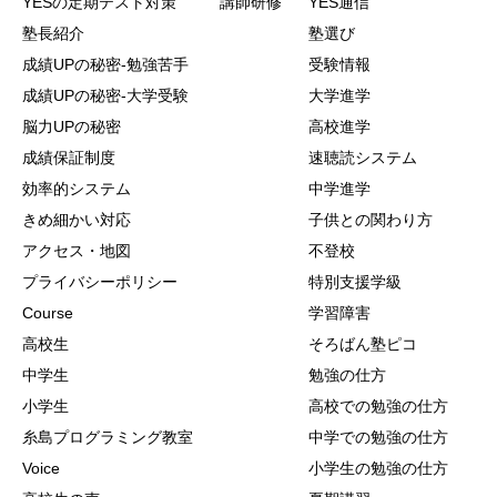
YESの定期テスト対策
講師研修
YES通信
塾長紹介
塾選び
成績UPの秘密-勉強苦手
受験情報
成績UPの秘密-大学受験
大学進学
脳力UPの秘密
高校進学
成績保証制度
速聴読システム
効率的システム
中学進学
きめ細かい対応
子供との関わり方
アクセス・地図
不登校
プライバシーポリシー
特別支援学級
Course
学習障害
高校生
そろばん塾ピコ
中学生
勉強の仕方
小学生
高校での勉強の仕方
糸島プログラミング教室
中学での勉強の仕方
Voice
小学生の勉強の仕方