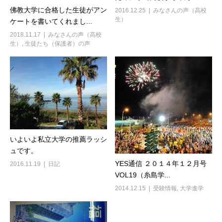
佛教大学に合格した生徒がアン
2016.12.25
みなさんの声（高校
生）
ケートを書いてくれまし...
2018.11.17
みなさんの声（高校
生）
,
生徒たち（保護者）の声
いよいよ私立大学の推薦ラッシ
ュです。
YES通信 ２０１４年１２月号
2016.11.19
日記
VOL19（糸島学...
2014.12.15
受験情報
,
大学進学