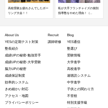
高校受験お疲れさんでしたボー
私が大手フランチャイズの個別
リング大会！！
指導塾をやめた理由！（...
About Us
Recruit
Blog
YESの定期テスト対策
講師研修
YES通信
塾長紹介
塾選び
成績UPの秘密-勉強苦手
受験情報
成績UPの秘密-大学受験
大学進学
脳力UPの秘密
高校進学
成績保証制度
速聴読システム
効率的システム
中学進学
きめ細かい対応
子供との関わり方
アクセス・地図
不登校
プライバシーポリシー
特別支援学級