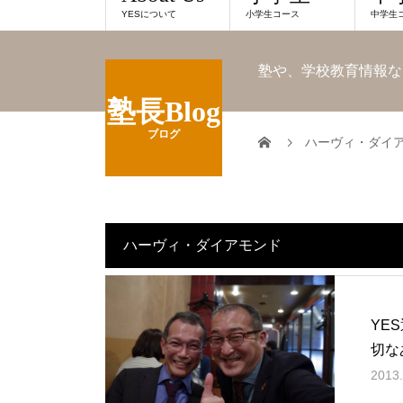
YESについて
小学生コース
中学生
塾や、学校教育情報な
塾長Blog
ブログ
ハーヴィ・ダイ
ハーヴィ・ダイアモンド
YE
切な
2013.