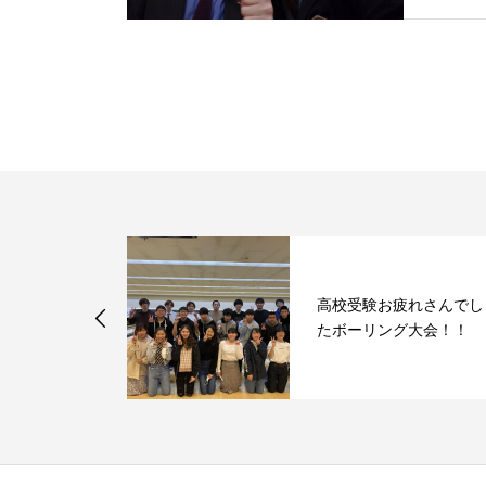
高校受験全員
高校受験お疲れさんでし
（＾＾）／
たボーリング大会！！