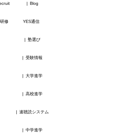
cruit
Blog
研修
YES通信
塾選び
受験情報
大学進学
高校進学
速聴読システム
中学進学