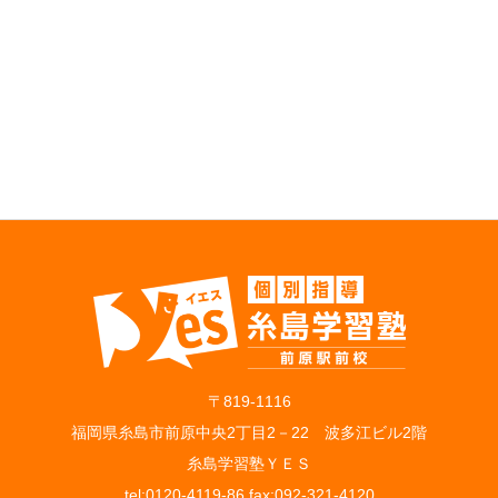
〒819‐1116
福岡県糸島市前原中央2丁目2－22 波多江ビル2階
糸島学習塾ＹＥＳ
tel:0120-4119-86 fax:092-321-4120