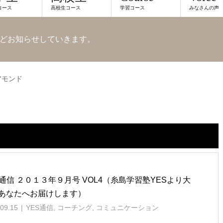
コース
高校生コース
学習コース
みなさんの声
どお知らせしていきます。
アモンド
S通信 ２０１３年９月号 VOL4（糸島学習塾YESより大
あなたへお届けします）
09.15
YES通信
,
コーチング
,
コミュニケーション