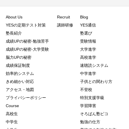
About Us
Recruit
Blog
YESの定期テスト対策
講師研修
YES通信
塾長紹介
塾選び
成績UPの秘密-勉強苦手
受験情報
成績UPの秘密-大学受験
大学進学
脳力UPの秘密
高校進学
成績保証制度
速聴読システム
効率的システム
中学進学
きめ細かい対応
子供との関わり方
アクセス・地図
不登校
プライバシーポリシー
特別支援学級
Course
学習障害
高校生
そろばん塾ピコ
中学生
勉強の仕方